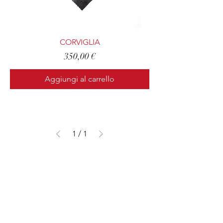
CORVIGLIA
Prezzo
350,00 €
Aggiungi al carrello
1
/
1