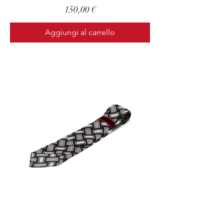
Prezzo
150,00 €
Aggiungi al carrello