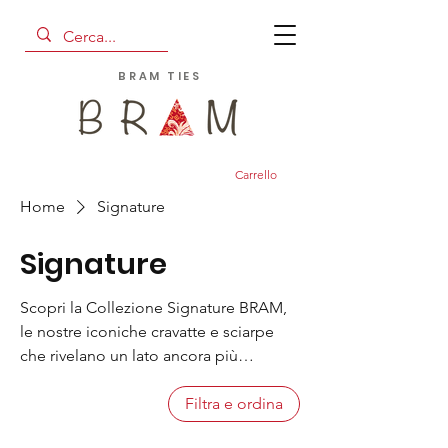
BRAM TIES
Carrello
Home
Signature
Signature
Scopri la Collezione Signature BRAM,
le nostre iconiche cravatte e sciarpe
che rivelano un lato ancora più
provocante. Spaziando dal vintage
autentico per giungere a sofisticati ed
Filtra e ordina
imprevedibili modelli, sempre