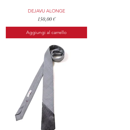
DEJAVU ALONGE
Prezzo
150,00 €
Aggiungi al carrello