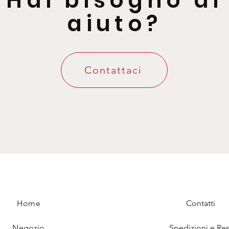
Hai bisogno di
aiuto?
Contattaci
Home
Contatti
Negozio
Spedizioni e Res