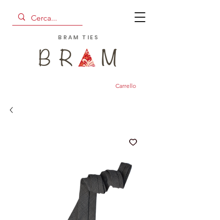
BRAM TIES
Carrello