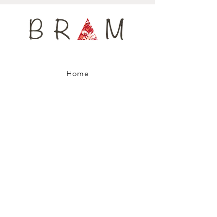
Disponibile solo in 4 pezzi, ogni cravatta è
numerata, per garantirti di indossare un
accessorio di moda unico.
Home
Negozio
La Nostra Storia
Contatti
Spedizioni e Resi