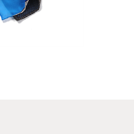
ognuno di voi.
Esclusiva confezione 