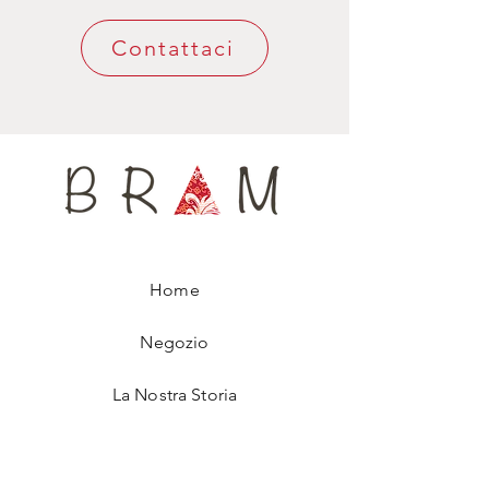
Misure: 8/9 cm circa x 160/166 cm circa
Contattaci
L’interno 100% lana, leggero ma molto
battuto, aiuta a mantenere la forma della
cravatta nel tempo, assicurando un confort
ineguagliabile intorno al collo.
Disponibile in edizione limitata, questa
cravatta, che porta il nome di un uragano
del 2020, è numerata, per assicurarti di
indossare un accessorio assolutamente
unico.
Home
Negozio
La Nostra Storia