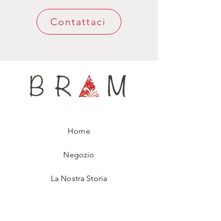
Misure: 8/9 cm circa x 160/166 cm circa.
Contattaci
L’interno 100% lana, leggero ma molto
battuto, aiuta a mantenere la forma della
cravatta nel tempo, assicurando un confort
ineguagliabile intorno al collo.
Disponibile in edizione limitata, questa
cravatta, che porta il nome di un uragano
del 2020, è numerata, per assicurarti di
indossare un accessorio assolutamente
unico.
Home
Negozio
La Nostra Storia