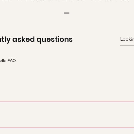
tly asked questions
elle FAQ
mande e risposte frequenti sulla tua attività, come "Quali son
re un servizio?”.
utare i tuoi visitatori a trovare risposte rapide alle domande p