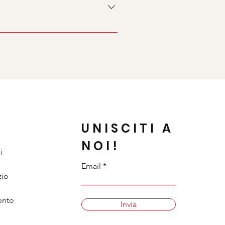
i mobili.
UNISCITI A
NOI!
i
Email
zio
ento
Invia