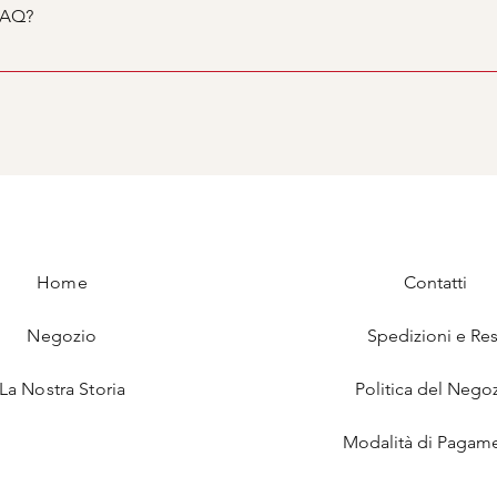
i navigazione.
FAQ?
qualsiasi pagina del tuo sito o alla tua app Wix per dispositiv
Home
Contatti
Negozio
Spedizioni e Res
La Nostra Storia
Politica del Nego
Modalità di Pagam