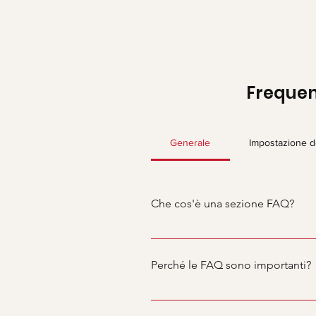
Frequen
Generale
Impostazione d
Che cos'è una sezione FAQ?
Una sezione FAQ è composta da do
spedisci?”, “Come posso prenota
Perché le FAQ sono importanti?
Le FAQ sono un ottimo modo per ai